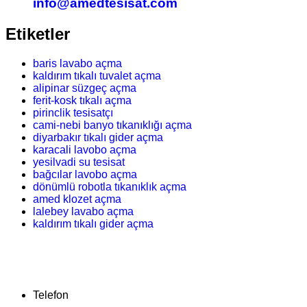
info@amedtesisat.com
Etiketler
baris lavabo açma
kaldırım tıkalı tuvalet açma
alipinar süzgeç açma
ferit-kosk tıkalı açma
pirinclik tesisatçı
cami-nebi banyo tıkanıklığı açma
diyarbakır tıkalı gider açma
karacali lavobo açma
yesilvadi su tesisat
bağcılar lavobo açma
dönümlü robotla tıkanıklık açma
amed klozet açma
lalebey lavabo açma
kaldırım tıkalı gider açma
Telefon