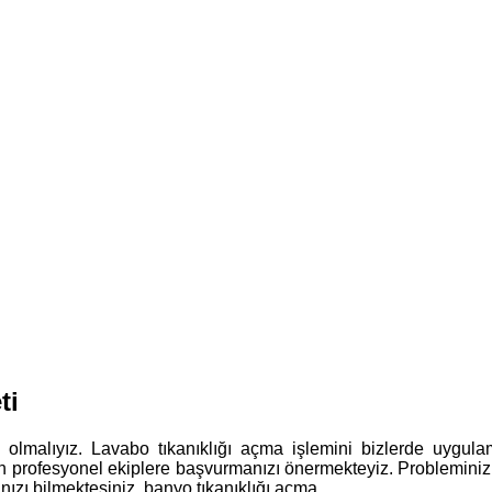
ti
ış olmalıyız. Lavabo tıkanıklığı açma işlemini bizlerde uyg
in profesyonel ekiplere başvurmanızı önermekteyiz. Probleminiz
ızı bilmektesiniz. banyo tıkanıklığı açma