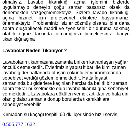
olmalıyız. Lavabo tıkanıklığı açma işlemini bizlerde
uygulamayıp deneyip çoğu zaman başarısız olsak da
denemekten vazgeçmemekteyiz. Sizlere lavabo tıkanıklığı
açma hizmeti için profesyonel ekiplere başvurmanızı
önermekteyiz. Probleminizi sizler çözmüş olsanız bile daha
sonra oluşabilecek maddi ve zyenisehir bir duruma sokmuş
olabileceğiniz farkında olmadığınızı bilmektesiniz. banyo
tıkanıklığı açma
Lavabolar Neden Tıkanıyor ?
Lavaboların tıkanmasına zamanla biriken katranlaşan yağlar
öncülük etmektedir.. Evlerimizin yapısı itibari ile kimi zaman
lavabo gider hatlarında oluşan çöküntüler yıpranmalar da
sebebiyet verdiği gözlemlenmektedir.. Hatta İnşaat
zamanında bu giderlere kaçırılan harçlar da belirli bir zaman
sonra tekrar nüksetmekte olup lavabo tıkanıklığına sebebiyet
vermektedir... Lavabolara dökülen yemek artıkları ve hala diri
olan gıdalar zamanla donup borularda tıkanıklıklara
sebebiyet verebilir.
Kırmadan su kaçağı tespiti, 60 dk. içerisinde hızlı servis.
0.505.777 1632