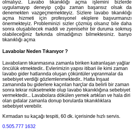
olmalıyız. Lavabo tıkanıklığı açma işlemini bizlerde
uygulamayıp deneyip çoğu zaman başarısız olsak da
denemekten vazgeçmemekteyiz. Sizlere lavabo tıkanıklığı
açma hizmeti için profesyonel ekiplere başvurmanızı
önermekteyiz. Probleminizi sizler çözmüş olsanız bile daha
sonra oluşabilecek maddi ve zyenisehir bir duruma sokmuş
olabileceğiniz farkında olmadığınızı bilmektesiniz. banyo
tıkanıklığı açma
Lavabolar Neden Tıkanıyor ?
Lavaboların tıkanmasına zamanla biriken katranlaşan yağlar
öncülük etmektedir.. Evlerimizin yapısı itibari ile kimi zaman
lavabo gider hatlarında oluşan çöküntüler yıpranmalar da
sebebiyet verdiği gözlemlenmektedir.. Hatta İnşaat
zamanında bu giderlere kaçırılan harçlar da belirli bir zaman
sonra tekrar nüksetmekte olup lavabo tıkanıklığına sebebiyet
vermektedir... Lavabolara dökülen yemek artıkları ve hala diri
olan gıdalar zamanla donup borularda tıkanıklıklara
sebebiyet verebilir.
Kırmadan su kaçağı tespiti, 60 dk. içerisinde hızlı servis.
0.505.777 1632