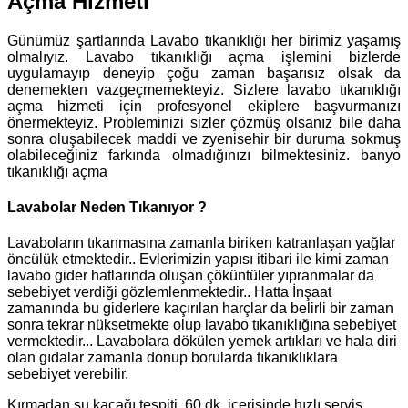
Açma Hizmeti
Günümüz şartlarında Lavabo tıkanıklığı her birimiz yaşamış
olmalıyız. Lavabo tıkanıklığı açma işlemini bizlerde
uygulamayıp deneyip çoğu zaman başarısız olsak da
denemekten vazgeçmemekteyiz. Sizlere lavabo tıkanıklığı
açma hizmeti için profesyonel ekiplere başvurmanızı
önermekteyiz. Probleminizi sizler çözmüş olsanız bile daha
sonra oluşabilecek maddi ve zyenisehir bir duruma sokmuş
olabileceğiniz farkında olmadığınızı bilmektesiniz. banyo
tıkanıklığı açma
Lavabolar Neden Tıkanıyor ?
Lavaboların tıkanmasına zamanla biriken katranlaşan yağlar
öncülük etmektedir.. Evlerimizin yapısı itibari ile kimi zaman
lavabo gider hatlarında oluşan çöküntüler yıpranmalar da
sebebiyet verdiği gözlemlenmektedir.. Hatta İnşaat
zamanında bu giderlere kaçırılan harçlar da belirli bir zaman
sonra tekrar nüksetmekte olup lavabo tıkanıklığına sebebiyet
vermektedir... Lavabolara dökülen yemek artıkları ve hala diri
olan gıdalar zamanla donup borularda tıkanıklıklara
sebebiyet verebilir.
Kırmadan su kaçağı tespiti, 60 dk. içerisinde hızlı servis.