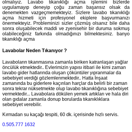
olmalıyız. Lavabo tıkanıklığı açma işlemini bizlerde
uygulamayıp deneyip çoğu zaman başarısız olsak da
denemekten vazgeçmemekteyiz. Sizlere lavabo tıkanıklığı
açma hizmeti için profesyonel ekiplere başvurmanızı
önermekteyiz. Probleminizi sizler çözmüş olsanız bile daha
sonra oluşabilecek maddi ve zyenisehir bir duruma sokmuş
olabileceğiniz farkında olmadığınızı bilmektesiniz. banyo
tıkanıklığı açma
Lavabolar Neden Tıkanıyor ?
Lavaboların tıkanmasına zamanla biriken katranlaşan yağlar
öncülük etmektedir.. Evlerimizin yapısı itibari ile kimi zaman
lavabo gider hatlarında oluşan çöküntüler yıpranmalar da
sebebiyet verdiği gözlemlenmektedir.. Hatta İnşaat
zamanında bu giderlere kaçırılan harçlar da belirli bir zaman
sonra tekrar nüksetmekte olup lavabo tıkanıklığına sebebiyet
vermektedir... Lavabolara dökülen yemek artıkları ve hala diri
olan gıdalar zamanla donup borularda tıkanıklıklara
sebebiyet verebilir.
Kırmadan su kaçağı tespiti, 60 dk. içerisinde hızlı servis.
0.505.777 1632