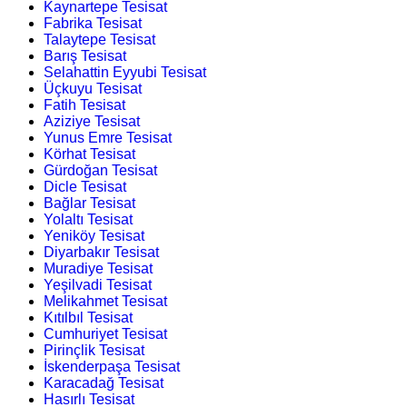
Kaynartepe Tesisat
Fabrika Tesisat
Talaytepe Tesisat
Barış Tesisat
Selahattin Eyyubi Tesisat
Üçkuyu Tesisat
Fatih Tesisat
Aziziye Tesisat
Yunus Emre Tesisat
Körhat Tesisat
Gürdoğan Tesisat
Dicle Tesisat
Bağlar Tesisat
Yolaltı Tesisat
Yeniköy Tesisat
Diyarbakır Tesisat
Muradiye Tesisat
Yeşilvadi Tesisat
Melikahmet Tesisat
Kıtılbıl Tesisat
Cumhuriyet Tesisat
Pirinçlik Tesisat
İskenderpaşa Tesisat
Karacadağ Tesisat
Hasırlı Tesisat