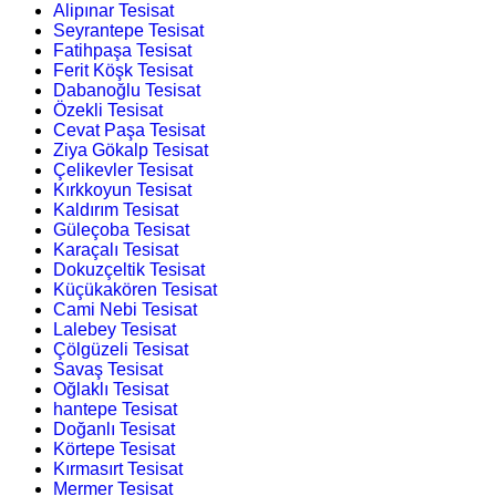
Alipınar Tesisat
Seyrantepe Tesisat
Fatihpaşa Tesisat
Ferit Köşk Tesisat
Dabanoğlu Tesisat
Özekli Tesisat
Cevat Paşa Tesisat
Ziya Gökalp Tesisat
Çelikevler Tesisat
Kırkkoyun Tesisat
Kaldırım Tesisat
Güleçoba Tesisat
Karaçalı Tesisat
Dokuzçeltik Tesisat
Küçükakören Tesisat
Cami Nebi Tesisat
Lalebey Tesisat
Çölgüzeli Tesisat
Savaş Tesisat
Oğlaklı Tesisat
hantepe Tesisat
Doğanlı Tesisat
Körtepe Tesisat
Kırmasırt Tesisat
Mermer Tesisat