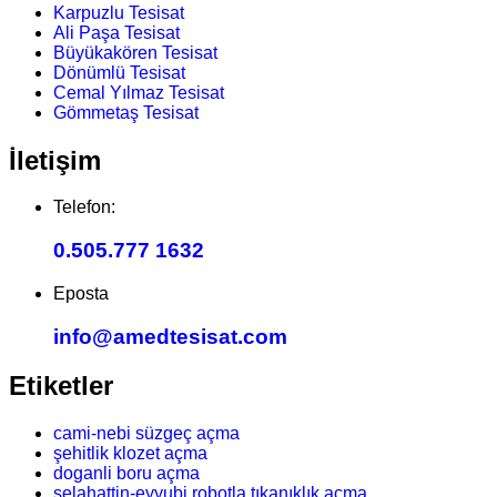
Karpuzlu Tesisat
Ali Paşa Tesisat
Büyükakören Tesisat
Dönümlü Tesisat
Cemal Yılmaz Tesisat
Gömmetaş Tesisat
İletişim
Telefon:
0.505.777 1632
Eposta
info@amedtesisat.com
Etiketler
cami-nebi süzgeç açma
şehitlik klozet açma
doganli boru açma
selahattin-eyyubi robotla tıkanıklık açma