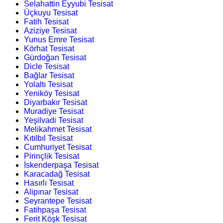
Selahattin Eyyubi Tesisat
Üçkuyu Tesisat
Fatih Tesisat
Aziziye Tesisat
Yunus Emre Tesisat
Körhat Tesisat
Gürdoğan Tesisat
Dicle Tesisat
Bağlar Tesisat
Yolaltı Tesisat
Yeniköy Tesisat
Diyarbakır Tesisat
Muradiye Tesisat
Yeşilvadi Tesisat
Melikahmet Tesisat
Kıtılbıl Tesisat
Cumhuriyet Tesisat
Pirinçlik Tesisat
İskenderpaşa Tesisat
Karacadağ Tesisat
Hasırlı Tesisat
Alipınar Tesisat
Seyrantepe Tesisat
Fatihpaşa Tesisat
Ferit Köşk Tesisat