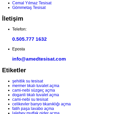
Cemal Yılmaz Tesisat
Gömmetaş Tesisat
İletişim
Telefon:
0.505.777 1632
Eposta
info@amedtesisat.com
Etiketler
şehitlik su tesisat
mermer tıkalı tuvalet açma
cami-nebi süzgeç açma
doganli tıkalı tuvalet açma
cami-nebi su tesisat
celikevler banyo tıkanıklığı açma
fatih paşa lavabo açma
lalebey mutfak gider açma