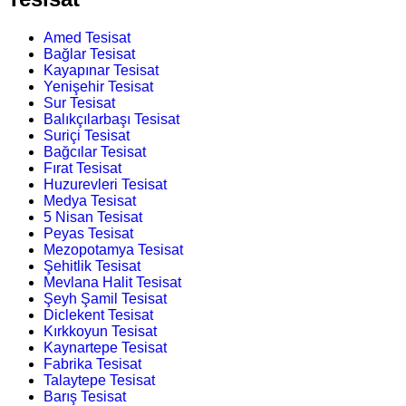
Amed Tesisat
Bağlar Tesisat
Kayapınar Tesisat
Yenişehir Tesisat
Sur Tesisat
Balıkçılarbaşı Tesisat
Suriçi Tesisat
Bağcılar Tesisat
Fırat Tesisat
Huzurevleri Tesisat
Medya Tesisat
5 Nisan Tesisat
Peyas Tesisat
Mezopotamya Tesisat
Şehitlik Tesisat
Mevlana Halit Tesisat
Şeyh Şamil Tesisat
Diclekent Tesisat
Kırkkoyun Tesisat
Kaynartepe Tesisat
Fabrika Tesisat
Talaytepe Tesisat
Barış Tesisat