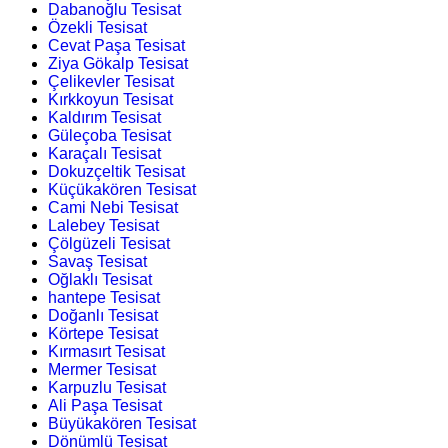
Dabanoğlu Tesisat
Özekli Tesisat
Cevat Paşa Tesisat
Ziya Gökalp Tesisat
Çelikevler Tesisat
Kırkkoyun Tesisat
Kaldırım Tesisat
Güleçoba Tesisat
Karaçalı Tesisat
Dokuzçeltik Tesisat
Küçükakören Tesisat
Cami Nebi Tesisat
Lalebey Tesisat
Çölgüzeli Tesisat
Savaş Tesisat
Oğlaklı Tesisat
hantepe Tesisat
Doğanlı Tesisat
Körtepe Tesisat
Kırmasırt Tesisat
Mermer Tesisat
Karpuzlu Tesisat
Ali Paşa Tesisat
Büyükakören Tesisat
Dönümlü Tesisat