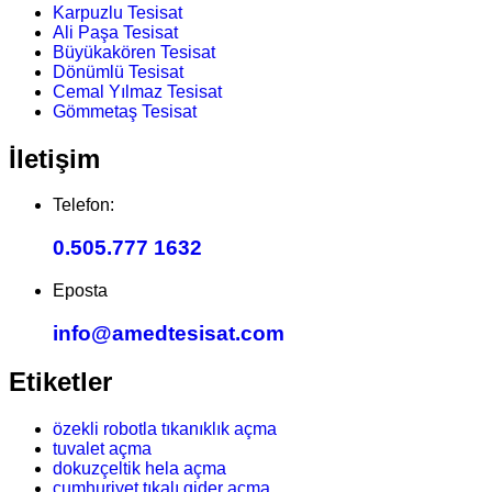
Karpuzlu Tesisat
Ali Paşa Tesisat
Büyükakören Tesisat
Dönümlü Tesisat
Cemal Yılmaz Tesisat
Gömmetaş Tesisat
İletişim
Telefon:
0.505.777 1632
Eposta
info@amedtesisat.com
Etiketler
özekli robotla tıkanıklık açma
tuvalet açma
dokuzçeltik hela açma
cumhuriyet tıkalı gider açma