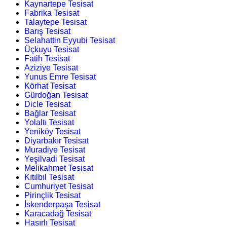
Kaynartepe Tesisat
Fabrika Tesisat
Talaytepe Tesisat
Barış Tesisat
Selahattin Eyyubi Tesisat
Üçkuyu Tesisat
Fatih Tesisat
Aziziye Tesisat
Yunus Emre Tesisat
Körhat Tesisat
Gürdoğan Tesisat
Dicle Tesisat
Bağlar Tesisat
Yolaltı Tesisat
Yeniköy Tesisat
Diyarbakır Tesisat
Muradiye Tesisat
Yeşilvadi Tesisat
Melikahmet Tesisat
Kıtılbıl Tesisat
Cumhuriyet Tesisat
Pirinçlik Tesisat
İskenderpaşa Tesisat
Karacadağ Tesisat
Hasırlı Tesisat