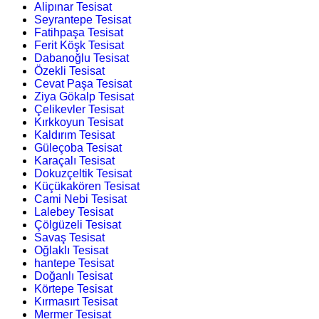
Alipınar Tesisat
Seyrantepe Tesisat
Fatihpaşa Tesisat
Ferit Köşk Tesisat
Dabanoğlu Tesisat
Özekli Tesisat
Cevat Paşa Tesisat
Ziya Gökalp Tesisat
Çelikevler Tesisat
Kırkkoyun Tesisat
Kaldırım Tesisat
Güleçoba Tesisat
Karaçalı Tesisat
Dokuzçeltik Tesisat
Küçükakören Tesisat
Cami Nebi Tesisat
Lalebey Tesisat
Çölgüzeli Tesisat
Savaş Tesisat
Oğlaklı Tesisat
hantepe Tesisat
Doğanlı Tesisat
Körtepe Tesisat
Kırmasırt Tesisat
Mermer Tesisat