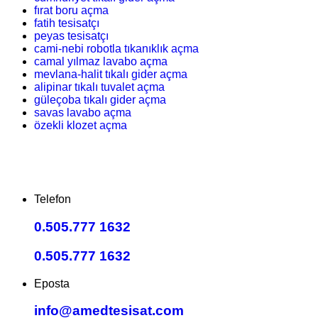
fırat boru açma
fatih tesisatçı
peyas tesisatçı
cami-nebi robotla tıkanıklık açma
camal yılmaz lavabo açma
mevlana-halit tıkalı gider açma
alipinar tıkalı tuvalet açma
güleçoba tıkalı gider açma
savas lavabo açma
özekli klozet açma
Telefon
0.505.777 1632
0.505.777 1632
Eposta
info@amedtesisat.com