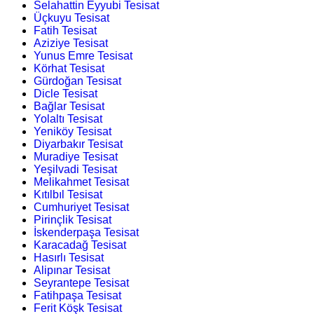
Selahattin Eyyubi Tesisat
Üçkuyu Tesisat
Fatih Tesisat
Aziziye Tesisat
Yunus Emre Tesisat
Körhat Tesisat
Gürdoğan Tesisat
Dicle Tesisat
Bağlar Tesisat
Yolaltı Tesisat
Yeniköy Tesisat
Diyarbakır Tesisat
Muradiye Tesisat
Yeşilvadi Tesisat
Melikahmet Tesisat
Kıtılbıl Tesisat
Cumhuriyet Tesisat
Pirinçlik Tesisat
İskenderpaşa Tesisat
Karacadağ Tesisat
Hasırlı Tesisat
Alipınar Tesisat
Seyrantepe Tesisat
Fatihpaşa Tesisat
Ferit Köşk Tesisat