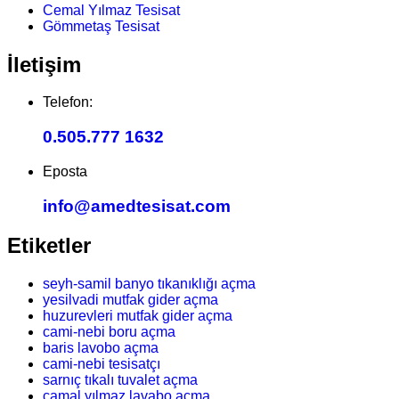
Cemal Yılmaz Tesisat
Gömmetaş Tesisat
İletişim
Telefon:
0.505.777 1632
Eposta
info@amedtesisat.com
Etiketler
seyh-samil banyo tıkanıklığı açma
yesilvadi mutfak gider açma
huzurevleri mutfak gider açma
cami-nebi boru açma
baris lavobo açma
cami-nebi tesisatçı
sarnıç tıkalı tuvalet açma
camal yılmaz lavabo açma