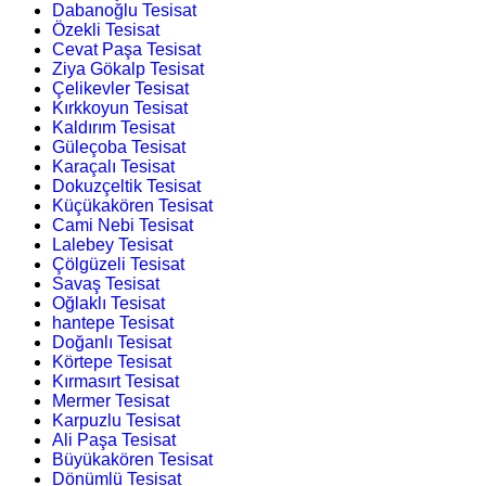
Dabanoğlu Tesisat
Özekli Tesisat
Cevat Paşa Tesisat
Ziya Gökalp Tesisat
Çelikevler Tesisat
Kırkkoyun Tesisat
Kaldırım Tesisat
Güleçoba Tesisat
Karaçalı Tesisat
Dokuzçeltik Tesisat
Küçükakören Tesisat
Cami Nebi Tesisat
Lalebey Tesisat
Çölgüzeli Tesisat
Savaş Tesisat
Oğlaklı Tesisat
hantepe Tesisat
Doğanlı Tesisat
Körtepe Tesisat
Kırmasırt Tesisat
Mermer Tesisat
Karpuzlu Tesisat
Ali Paşa Tesisat
Büyükakören Tesisat
Dönümlü Tesisat