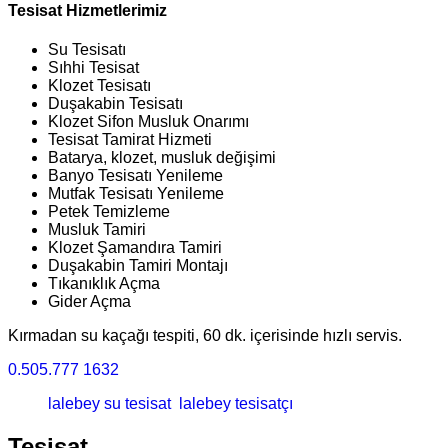
Tesisat Hizmetlerimiz
Su Tesisatı
Sıhhi Tesisat
Klozet Tesisatı
Duşakabin Tesisatı
Klozet Sifon Musluk Onarımı
Tesisat Tamirat Hizmeti
Batarya, klozet, musluk değişimi
Banyo Tesisatı Yenileme
Mutfak Tesisatı Yenileme
Petek Temizleme
Musluk Tamiri
Klozet Şamandıra Tamiri
Duşakabin Tamiri Montajı
Tıkanıklık Açma
Gider Açma
Kırmadan su kaçağı tespiti, 60 dk. içerisinde hızlı servis.
0.505.777 1632
lalebey su tesisat
lalebey tesisatçı
Tesisat