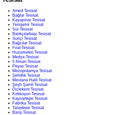
Amed Tesisat
Bağlar Tesisat
Kayapınar Tesisat
Yenişehir Tesisat
Sur Tesisat
Balıkçılarbaşı Tesisat
Suriçi Tesisat
Bağcılar Tesisat
Fırat Tesisat
Huzurevleri Tesisat
Medya Tesisat
5 Nisan Tesisat
Peyas Tesisat
Mezopotamya Tesisat
Şehitlik Tesisat
Mevlana Halit Tesisat
Şeyh Şamil Tesisat
Diclekent Tesisat
Kırkkoyun Tesisat
Kaynartepe Tesisat
Fabrika Tesisat
Talaytepe Tesisat
Barış Tesisat