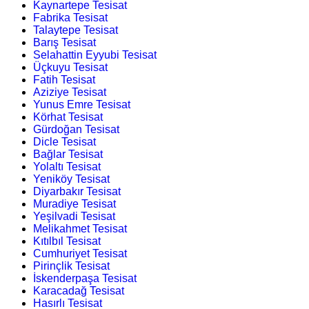
Kaynartepe Tesisat
Fabrika Tesisat
Talaytepe Tesisat
Barış Tesisat
Selahattin Eyyubi Tesisat
Üçkuyu Tesisat
Fatih Tesisat
Aziziye Tesisat
Yunus Emre Tesisat
Körhat Tesisat
Gürdoğan Tesisat
Dicle Tesisat
Bağlar Tesisat
Yolaltı Tesisat
Yeniköy Tesisat
Diyarbakır Tesisat
Muradiye Tesisat
Yeşilvadi Tesisat
Melikahmet Tesisat
Kıtılbıl Tesisat
Cumhuriyet Tesisat
Pirinçlik Tesisat
İskenderpaşa Tesisat
Karacadağ Tesisat
Hasırlı Tesisat