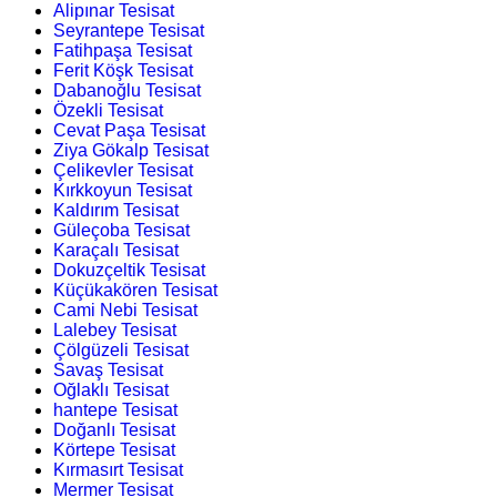
Alipınar Tesisat
Seyrantepe Tesisat
Fatihpaşa Tesisat
Ferit Köşk Tesisat
Dabanoğlu Tesisat
Özekli Tesisat
Cevat Paşa Tesisat
Ziya Gökalp Tesisat
Çelikevler Tesisat
Kırkkoyun Tesisat
Kaldırım Tesisat
Güleçoba Tesisat
Karaçalı Tesisat
Dokuzçeltik Tesisat
Küçükakören Tesisat
Cami Nebi Tesisat
Lalebey Tesisat
Çölgüzeli Tesisat
Savaş Tesisat
Oğlaklı Tesisat
hantepe Tesisat
Doğanlı Tesisat
Körtepe Tesisat
Kırmasırt Tesisat
Mermer Tesisat