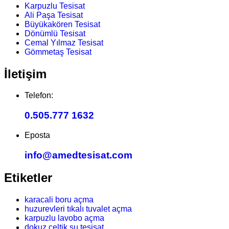
Karpuzlu Tesisat
Ali Paşa Tesisat
Büyükakören Tesisat
Dönümlü Tesisat
Cemal Yılmaz Tesisat
Gömmetaş Tesisat
İletişim
Telefon:
0.505.777 1632
Eposta
info@amedtesisat.com
Etiketler
karacali boru açma
huzurevleri tıkalı tuvalet açma
karpuzlu lavobo açma
dokuz çeltik su tesisat