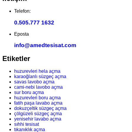
Telefon:
0.505.777 1632
Eposta
info@amedtesisat.com
Etiketler
huzurevleri hela açma
karaoğlanlı süzgeç açma
savas lavobo açma
cami-nebi lavobo açma
sur boru açma
huzurevleri boru açma
fatih paşa lavabo açma
dokuzçeltik süzgeç açma
çölgüzeli süzgeç açma
yenisehir lavabo açma
sıhhi tesisat
tıkanıklık açma