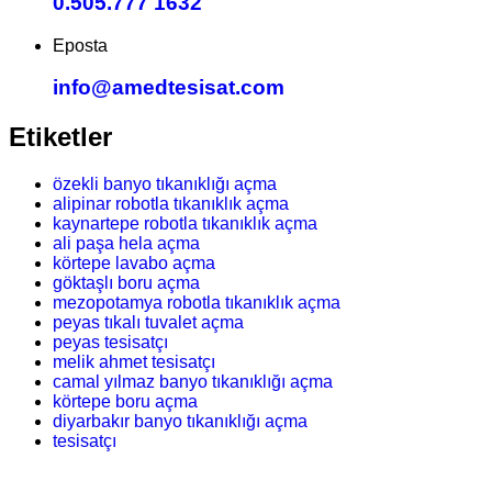
0.505.777 1632
Eposta
info@amedtesisat.com
Etiketler
özekli banyo tıkanıklığı açma
alipinar robotla tıkanıklık açma
kaynartepe robotla tıkanıklık açma
ali paşa hela açma
körtepe lavabo açma
göktaşlı boru açma
mezopotamya robotla tıkanıklık açma
peyas tıkalı tuvalet açma
peyas tesisatçı
melik ahmet tesisatçı
camal yılmaz banyo tıkanıklığı açma
körtepe boru açma
diyarbakır banyo tıkanıklığı açma
tesisatçı