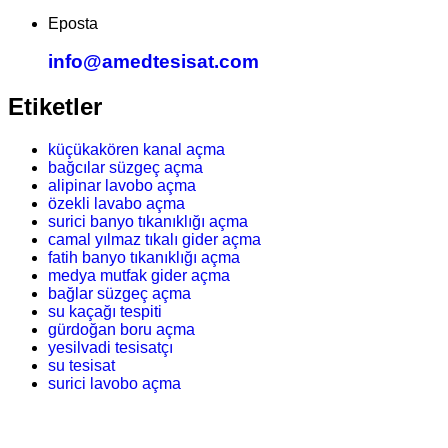
Eposta
info@amedtesisat.com
Etiketler
küçükakören kanal açma
bağcılar süzgeç açma
alipinar lavobo açma
özekli lavabo açma
surici banyo tıkanıklığı açma
camal yılmaz tıkalı gider açma
fatih banyo tıkanıklığı açma
medya mutfak gider açma
bağlar süzgeç açma
su kaçağı tespiti
gürdoğan boru açma
yesilvadi tesisatçı
su tesisat
surici lavobo açma