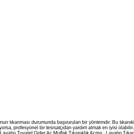
nun tıkanması durumunda başvurulan bir yöntemdir. Bu tıkanıklık
rsa, profesyonel bir tesisatçıdan yardım almak en iyisi olabilir. T
avabo Tuvalet Gider Aç ‎Mutfak Tıkanıklık Açma · ‎Lavabo Tıkan