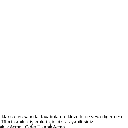
lar su tesisatında, lavabolarda, klozetlerde veya diğer çeşitli
üm tıkanıklık işlemleri için bizi arayabilirsiniz !
ıklık Açma · ‎Gider Tıkanık Açma