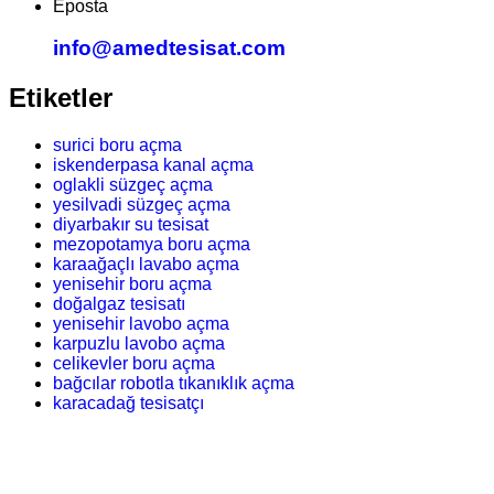
Eposta
info@amedtesisat.com
Etiketler
surici boru açma
iskenderpasa kanal açma
oglakli süzgeç açma
yesilvadi süzgeç açma
diyarbakır su tesisat
mezopotamya boru açma
karaağaçlı lavabo açma
yenisehir boru açma
doğalgaz tesisatı
yenisehir lavobo açma
karpuzlu lavobo açma
celikevler boru açma
bağcılar robotla tıkanıklık açma
karacadağ tesisatçı