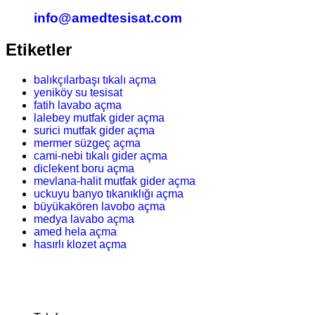
info@amedtesisat.com
Etiketler
balıkçılarbaşı tıkalı açma
yeniköy su tesisat
fatih lavabo açma
lalebey mutfak gider açma
surici mutfak gider açma
mermer süzgeç açma
cami-nebi tıkalı gider açma
diclekent boru açma
mevlana-halit mutfak gider açma
uckuyu banyo tıkanıklığı açma
büyükakören lavobo açma
medya lavabo açma
amed hela açma
hasırlı klozet açma