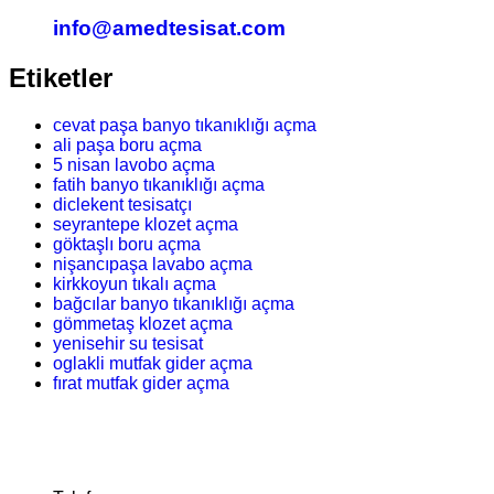
info@amedtesisat.com
Etiketler
cevat paşa banyo tıkanıklığı açma
ali paşa boru açma
5 nisan lavobo açma
fatih banyo tıkanıklığı açma
diclekent tesisatçı
seyrantepe klozet açma
göktaşlı boru açma
nişancıpaşa lavabo açma
kirkkoyun tıkalı açma
bağcılar banyo tıkanıklığı açma
gömmetaş klozet açma
yenisehir su tesisat
oglakli mutfak gider açma
fırat mutfak gider açma