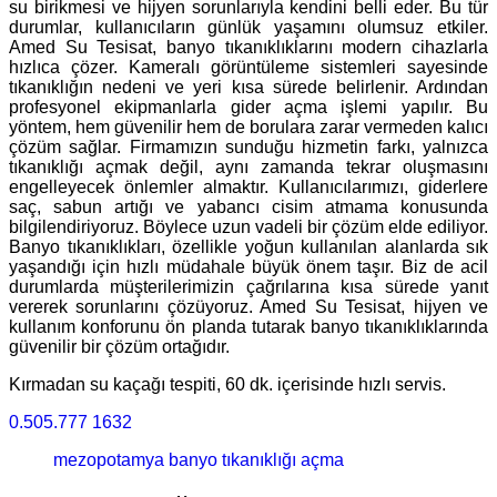
su birikmesi ve hijyen sorunlarıyla kendini belli eder. Bu tür
durumlar, kullanıcıların günlük yaşamını olumsuz etkiler.
Amed Su Tesisat, banyo tıkanıklıklarını modern cihazlarla
hızlıca çözer. Kameralı görüntüleme sistemleri sayesinde
tıkanıklığın nedeni ve yeri kısa sürede belirlenir. Ardından
profesyonel ekipmanlarla gider açma işlemi yapılır. Bu
yöntem, hem güvenilir hem de borulara zarar vermeden kalıcı
çözüm sağlar. Firmamızın sunduğu hizmetin farkı, yalnızca
tıkanıklığı açmak değil, aynı zamanda tekrar oluşmasını
engelleyecek önlemler almaktır. Kullanıcılarımızı, giderlere
saç, sabun artığı ve yabancı cisim atmama konusunda
bilgilendiriyoruz. Böylece uzun vadeli bir çözüm elde ediliyor.
Banyo tıkanıklıkları, özellikle yoğun kullanılan alanlarda sık
yaşandığı için hızlı müdahale büyük önem taşır. Biz de acil
durumlarda müşterilerimizin çağrılarına kısa sürede yanıt
vererek sorunlarını çözüyoruz. Amed Su Tesisat, hijyen ve
kullanım konforunu ön planda tutarak banyo tıkanıklıklarında
güvenilir bir çözüm ortağıdır.
Kırmadan su kaçağı tespiti, 60 dk. içerisinde hızlı servis.
0.505.777 1632
mezopotamya banyo tıkanıklığı açma