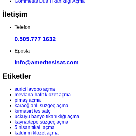
Gömmetaş Duş Tıkanıklığı Açma
İletişim
Telefon:
0.505.777 1632
Eposta
info@amedtesisat.com
Etiketler
surici lavobo açma
mevlana-halit klozet açma
pimaş açma
karaoğlanlı süzgeç açma
kırmasırt tesisatçı
uckuyu banyo tıkanıklığı açma
kaynartepe süzgeç açma
5 nisan tıkalı açma
kaldırım klozet açma