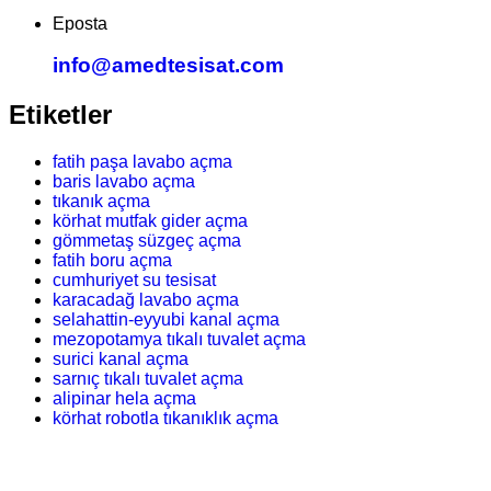
Eposta
info@amedtesisat.com
Etiketler
fatih paşa lavabo açma
baris lavabo açma
tıkanık açma
körhat mutfak gider açma
gömmetaş süzgeç açma
fatih boru açma
cumhuriyet su tesisat
karacadağ lavabo açma
selahattin-eyyubi kanal açma
mezopotamya tıkalı tuvalet açma
surici kanal açma
sarnıç tıkalı tuvalet açma
alipinar hela açma
körhat robotla tıkanıklık açma