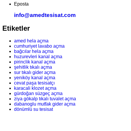
Eposta
info@amedtesisat.com
Etiketler
amed hela açma
cumhuriyet lavabo açma
bağcılar hela açma
huzurevleri kanal açma
pirinclik kanal açma
şehitlik tıkalı açma
sur tıkalı gider açma
yeniköy kanal açma
cevat paşa tesisatçı
karacali klozet açma
gürdoğan süzgeç açma
ziya gökalp tıkalı tuvalet açma
dabanoglu mutfak gider açma
dönümlü su tesisat